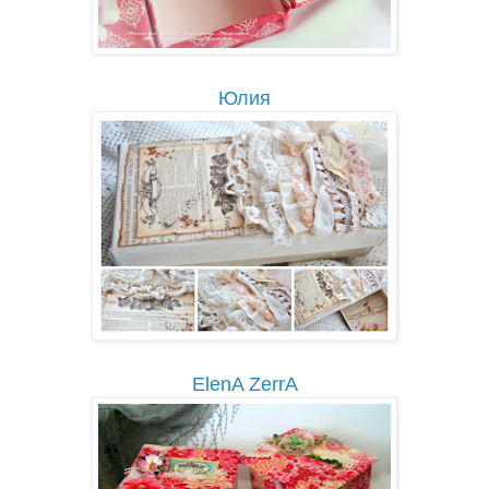
Юлия
ElenA ZerrA